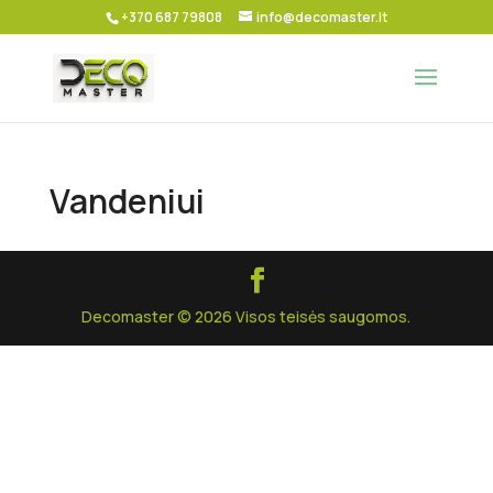
+370 687 79808
info@decomaster.lt
Vandeniui
Decomaster © 2026 Visos teisės saugomos.