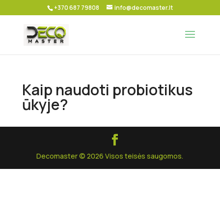
+370 687 79808
info@decomaster.lt
Kaip naudoti probiotikus
ūkyje?
Decomaster © 2026 Visos teisės saugomos.