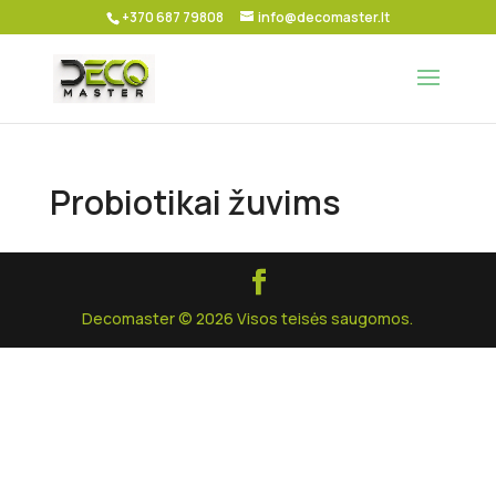
+370 687 79808
info@decomaster.lt
Probiotikai žuvims
Decomaster © 2026 Visos teisės saugomos.