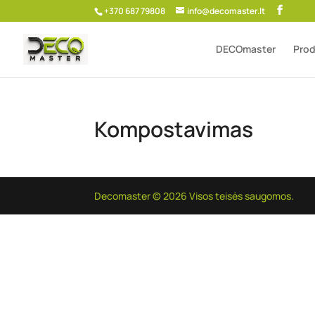
+370 687 79808
info@decomaster.lt
DECOmaster
Prod
Kompostavimas
Decomaster © 2026 Visos teisės saugomos.