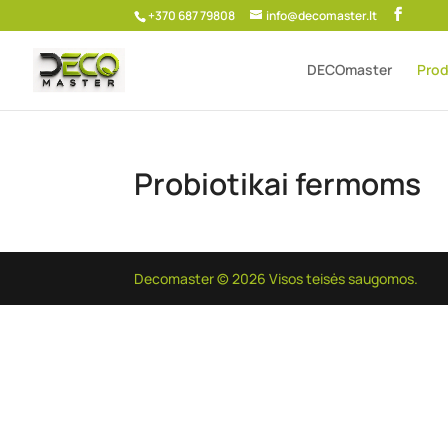
+370 687 79808
info@decomaster.lt
DECOmaster
Prod
Probiotikai fermoms
Decomaster © 2026 Visos teisės saugomos.