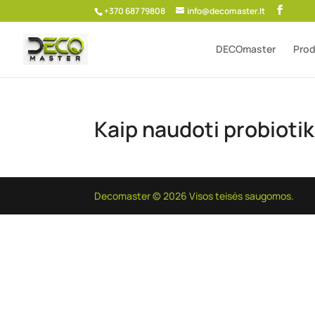
+370 687 79808
info@decomaster.lt
DECOmaster
Prod
Kaip naudoti probioti
Decomaster © 2026 Visos teisės saugomos.