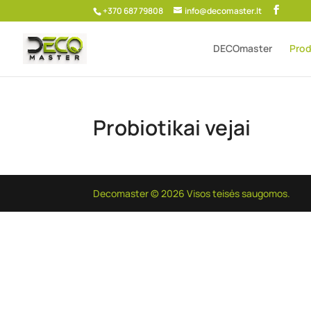
+370 687 79808
info@decomaster.lt
DECOmaster
Prod
Probiotikai vejai
Decomaster © 2026 Visos teisės saugomos.