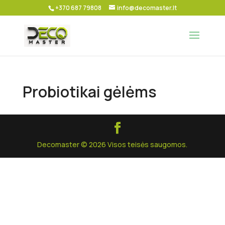
+370 687 79808
info@decomaster.lt
Probiotikai gėlėms
Decomaster © 2026 Visos teisės saugomos.