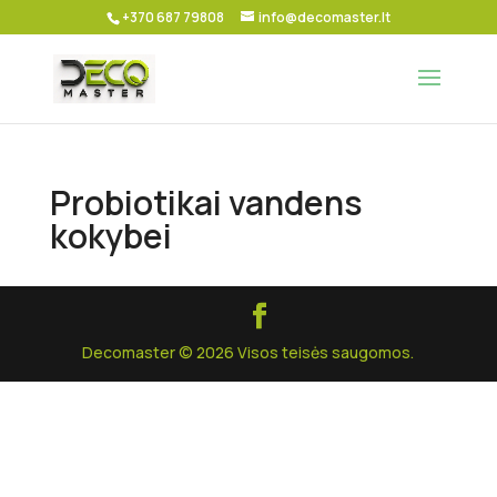
+370 687 79808
info@decomaster.lt
Probiotikai vandens
kokybei
Decomaster © 2026 Visos teisės saugomos.